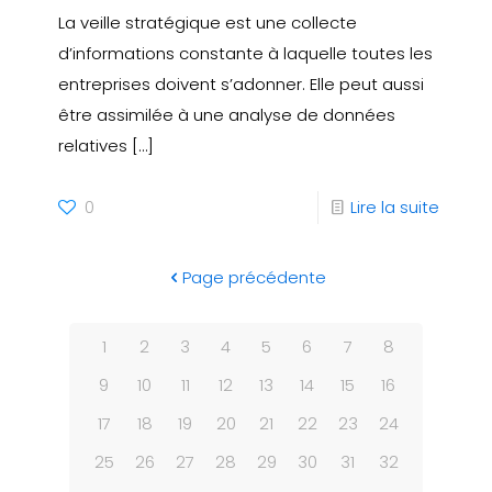
La veille stratégique est une collecte
d’informations constante à laquelle toutes les
entreprises doivent s’adonner. Elle peut aussi
être assimilée à une analyse de données
relatives
[…]
0
Lire la suite
Page précédente
1
2
3
4
5
6
7
8
9
10
11
12
13
14
15
16
17
18
19
20
21
22
23
24
25
26
27
28
29
30
31
32