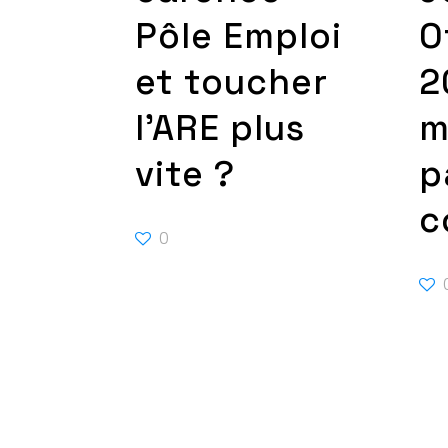
Pôle Emploi
O
et toucher
2
l’ARE plus
m
vite ?
p
c
0