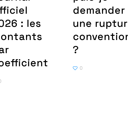
fficiel
demander
026 : les
une ruptu
ontants
conventio
ar
?
oefficient
0
0