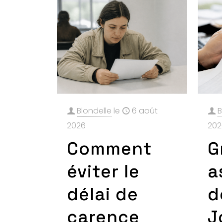
Blondelle
le
6 août
B
2026
202
Comment
G
éviter le
a
délai de
d
carence
J