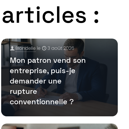
rticles :
Blondelle
le
3 août 2026
Mon patron vend son
entreprise, puis-je
demander une
rupture
conventionnelle ?