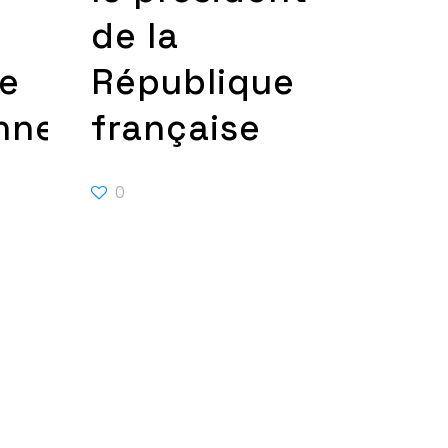
de la
re
République
nnelle
française
0