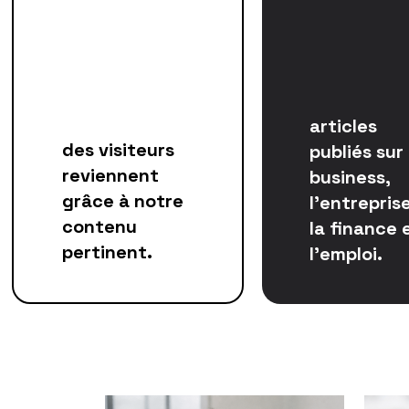
articles
des visiteurs
publiés sur 
reviennent
business,
grâce à notre
l'entreprise
contenu
la finance 
pertinent.
l'emploi.