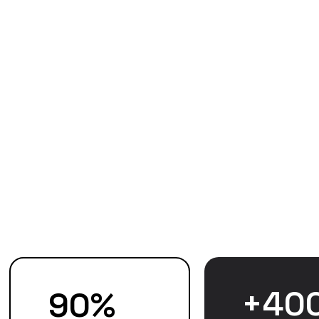
+
40
90
%