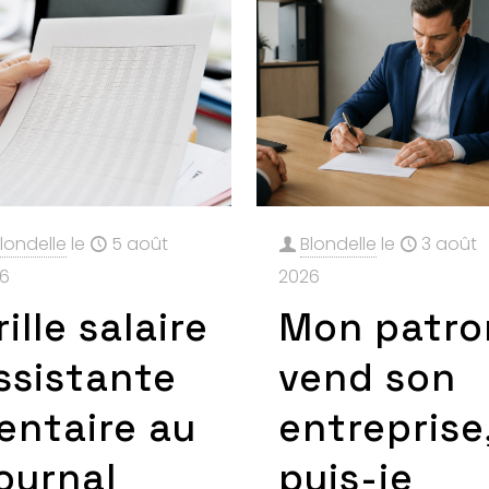
londelle
le
5 août
Blondelle
le
3 août
6
2026
rille salaire
Mon patro
ssistante
vend son
entaire au
entreprise
ournal
puis-je