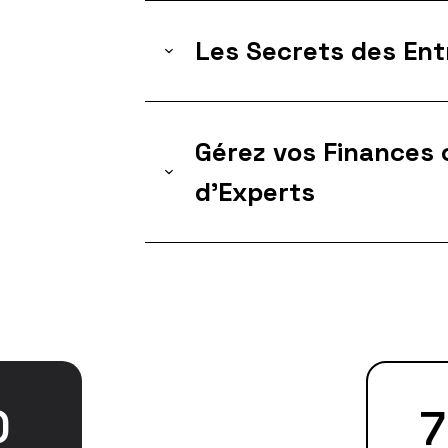
Les Secrets des En
Gérez vos Finances 
d'Experts
0
+
150
%
7