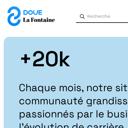
+
20
k
Chaque mois, notre sit
communauté grandissa
passionnés par le busin
l'évolution de carrièr