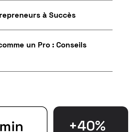
trepreneurs à Succès
comme un Pro : Conseils
+
40
%
min