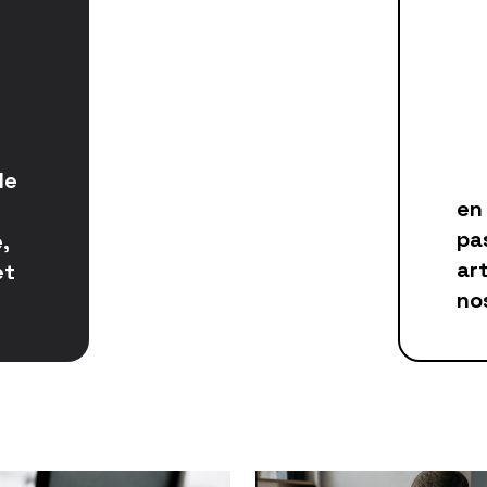
d’augmentation
le
des partages
en
sur les réseaux
pa
,
sociaux pour
art
et
nos articles
no
populaires.