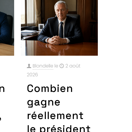
Blondelle
le
2 août
2026
n
Combien
gagne
,
réellement
le président