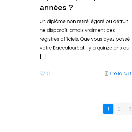
années ?
Un diplôme non retiré, égaré ou détruit
ne disparaît jamais vraiment des
registres officiels. Que vous ayez passé
votre Baccalauréat il y a quinze ans ou
[…]
0
Lire la sui
1
2
3