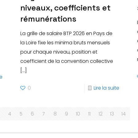
niveaux, coefficients et
rémunérations
La grille de salaire BTP 2026 en Pays de
la Loire fixe les minima bruts mensuels
pour chaque niveau, position et
coefficient de la convention collective
[…]
te
0
Lire la suite
4
5
6
7
8
9
10
11
12
13
14