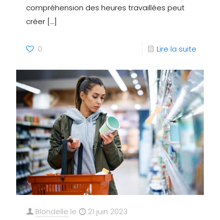
compréhension des heures travaillées peut
créer
[…]
0
Lire la suite
Blondelle
le
21 juin 2023