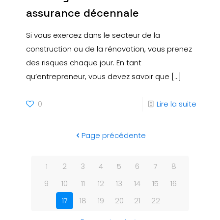
assurance décennale
Si vous exercez dans le secteur de la
construction ou de la rénovation, vous prenez
des risques chaque jour. En tant
qu’entrepreneur, vous devez savoir que
[…]
0
Lire la suite
Page précédente
1
2
3
4
5
6
7
8
9
10
11
12
13
14
15
16
17
18
19
20
21
22