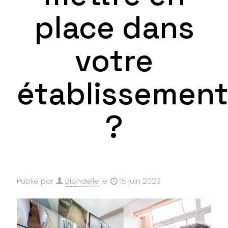
place dans
votre
établissemen
?
Publié par
Blondelle
le
15 juin 2023