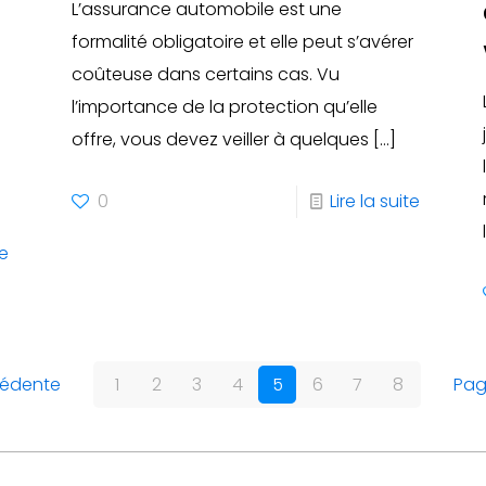
L’assurance automobile est une
formalité obligatoire et elle peut s’avérer
coûteuse dans certains cas. Vu
l’importance de la protection qu’elle
offre, vous devez veiller à quelques
[…]
0
Lire la suite
te
cédente
1
2
3
4
5
6
7
8
Pag