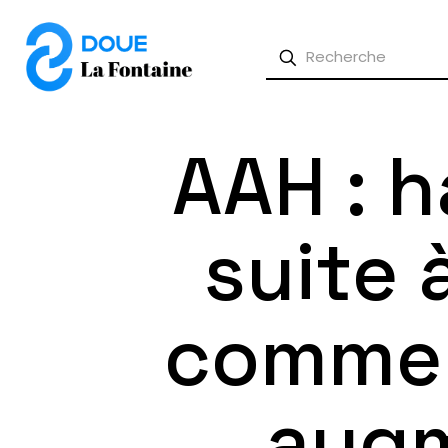
AAH : 
suite 
commen
augm