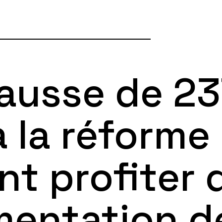
hausse de 23
à la réforme 
t profiter d
entation d