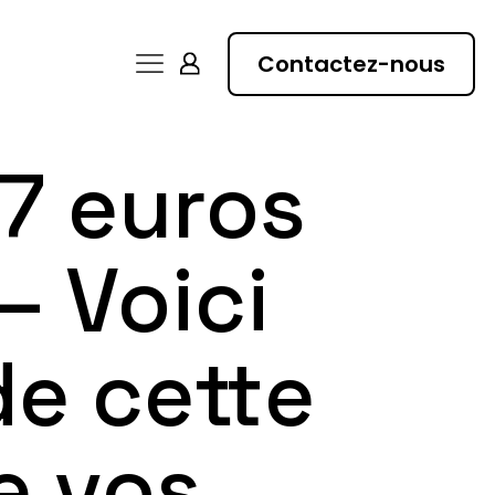
Contactez-nous
7 euros
– Voici
e cette
e vos