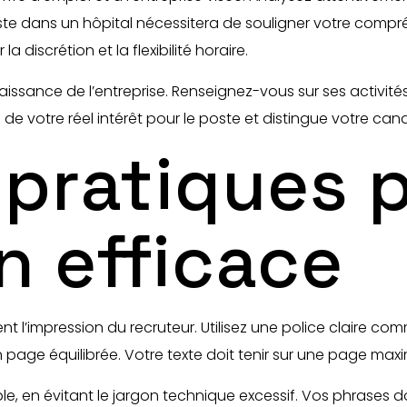
oste dans un hôpital nécessitera de souligner votre compré
 discrétion et la flexibilité horaire.
aissance de l’entreprise. Renseignez-vous sur ses activité
e votre réel intérêt pour le poste et distingue votre cand
 pratiques 
n efficace
ement l’impression du recruteur. Utilisez une police claire c
age équilibrée. Votre texte doit tenir sur une page maxim
e, en évitant le jargon technique excessif. Vos phrases d