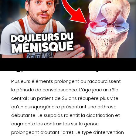
des béquilles, afin de protéger la cicatrisation du
ménisque. La convalescence est plus exigeante,
car le tissu doit se consolider avant toute mise en
charge progressive.
Facteurs influençant la
durée d’arrêt (âge, métier,
type d’intervention)
Plusieurs éléments prolongent ou raccourcissent
la période de convalescence. L’âge joue un rôle
central : un patient de 25 ans récupère plus vite
qu’un quinquagénaire présentant une arthrose
débutante. Le surpoids ralentit la cicatrisation et
augmente les contraintes sur le genou,
prolongeant d’autant l’arrêt. Le type d’intervention