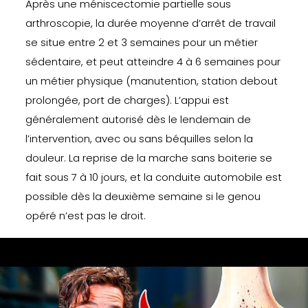
Après une méniscectomie partielle sous
arthroscopie, la durée moyenne d’arrêt de travail
se situe entre 2 et 3 semaines pour un métier
sédentaire, et peut atteindre 4 à 6 semaines pour
un métier physique (manutention, station debout
prolongée, port de charges). L’appui est
généralement autorisé dès le lendemain de
l’intervention, avec ou sans béquilles selon la
douleur. La reprise de la marche sans boiterie se
fait sous 7 à 10 jours, et la conduite automobile est
possible dès la deuxième semaine si le genou
opéré n’est pas le droit.
Pour une suture méniscale, les délais s’allongent :
on compte 4 à 6 semaines d’arrêt en moyenne, et
parfois plus selon la localisation de la suture.
L’appui reste limité pendant 3 à 4 semaines avec