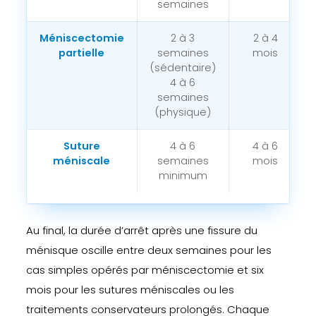
semaines
Méniscectomie
2 à 3
2 à 4
partielle
semaines
mois
(sédentaire)
4 à 6
semaines
(physique)
Suture
4 à 6
4 à 6
méniscale
semaines
mois
minimum
Au final, la durée d’arrêt après une fissure du
ménisque oscille entre deux semaines pour les
cas simples opérés par méniscectomie et six
mois pour les sutures méniscales ou les
traitements conservateurs prolongés. Chaque