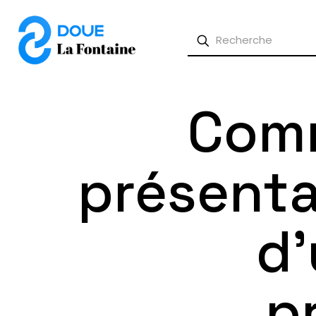
Comm
présenta
d
p