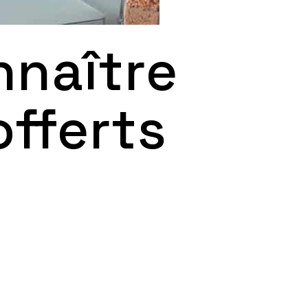
nnaître
offerts