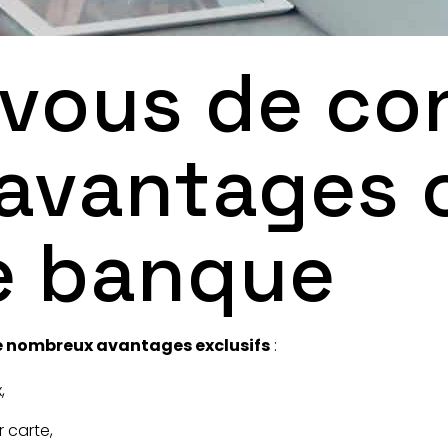
vous de co
 avantages 
e banque
e nombreux avantages exclusifs
:
,
 carte,