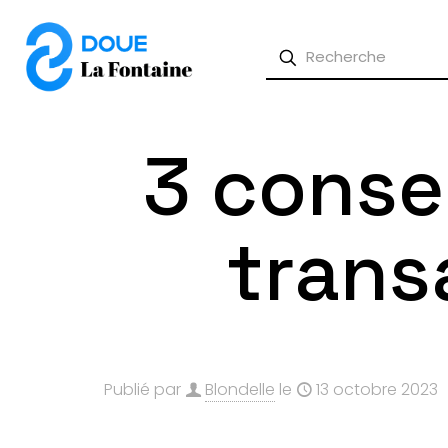
3 consei
trans
Publié par
Blondelle
le
13 octobre 2023