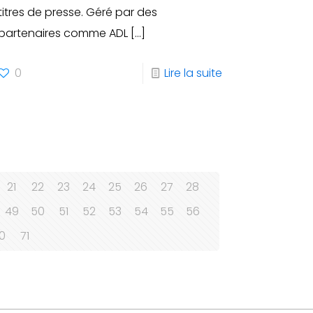
titres de presse. Géré par des
partenaires comme ADL
[…]
0
Lire la suite
21
22
23
24
25
26
27
28
49
50
51
52
53
54
55
56
0
71