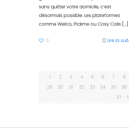
sans quitter votre domicile, c’est
désormais possible. Les plateformes
comme Welco, Pickme ou Cosy Colis
[…]
0
Lire la sui
1
2
3
4
5
6
7
8
29
30
31
32
33
34
35
36
57