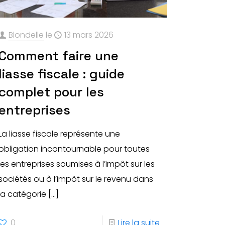
Blondelle
le
13 mars 2026
Comment faire une
liasse fiscale : guide
complet pour les
entreprises
La liasse fiscale représente une
obligation incontournable pour toutes
les entreprises soumises à l’impôt sur les
sociétés ou à l’impôt sur le revenu dans
la catégorie
[…]
0
Lire la suite