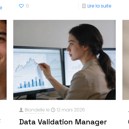
0
Lire la suite
te
Blondelle
le
12 mars 2026
F
Data Validation Manager