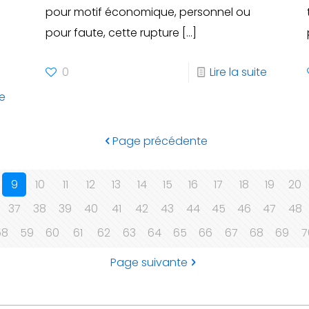
pour motif économique, personnel ou
pour faute, cette rupture
[…]
0
Lire la suite
te
Page précédente
9
10
11
12
13
14
15
16
17
18
19
20
37
38
39
40
41
42
43
44
45
46
47
48
58
59
60
61
62
63
64
65
66
67
68
69
7
Page suivante