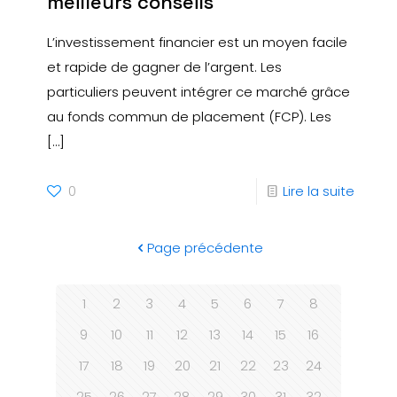
meilleurs conseils
L’investissement financier est un moyen facile
et rapide de gagner de l’argent. Les
particuliers peuvent intégrer ce marché grâce
au fonds commun de placement (FCP). Les
[…]
0
Lire la suite
Page précédente
1
2
3
4
5
6
7
8
9
10
11
12
13
14
15
16
17
18
19
20
21
22
23
24
25
26
27
28
29
30
31
32