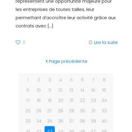
représentent une opportunité majeure pour
les entreprises de toutes tailles, leur
permettant d’accroître leur activité grâce aux
contrats avec
[…]
0
Lire la suite
Page précédente
1
2
3
4
5
6
7
8
9
10
11
12
13
14
15
16
17
18
19
20
21
22
23
24
25
26
27
28
29
30
31
32
33
34
35
36
37
38
39
40
41
42
43
44
45
46
47
48