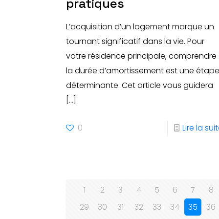
pratiques
L’acquisition d’un logement marque un
tournant significatif dans la vie. Pour
votre résidence principale, comprendre
la durée d’amortissement est une étap
déterminante. Cet article vous guidera
[…]
0
Lire la sui
1
2
3
4
5
6
7
8
29
30
31
32
33
34
35
36