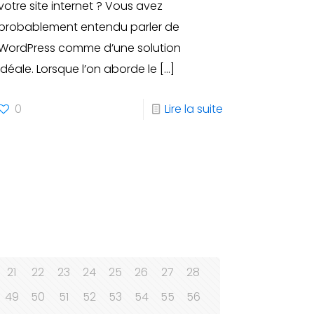
votre site internet ? Vous avez
probablement entendu parler de
WordPress comme d’une solution
idéale. Lorsque l’on aborde le
[…]
0
Lire la suite
21
22
23
24
25
26
27
28
49
50
51
52
53
54
55
56