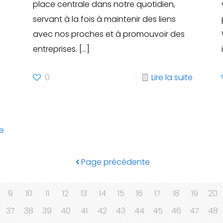
place centrale dans notre quotidien,
servant à la fois à maintenir des liens
avec nos proches et à promouvoir des
entreprises.
[…]
e
0
Lire la suite
te
Page précédente
9
10
11
12
13
14
15
16
17
18
19
20
37
38
39
40
41
42
43
44
45
46
47
48