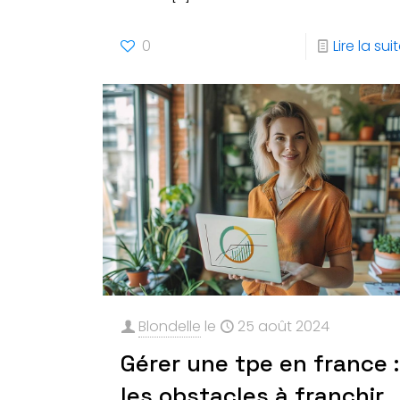
0
Lire la sui
Blondelle
le
25 août 2024
Gérer une tpe en france :
les obstacles à franchir