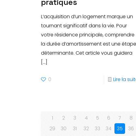
pratiques
L’acquisition d’un logement marque un
tournant significatif dans la vie. Pour
votre résidence principale, comprendre
la durée d’amortissement est une étap
déterminante. Cet article vous guidera
[…]
0
Lire la sui
1
2
3
4
5
6
7
8
29
30
31
32
33
34
35
36