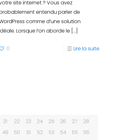
votre site internet ? Vous avez
probablement entendu parler de
WordPress comme d’une solution
idéale. Lorsque l’on aborde le
[…]
0
Lire la suite
21
22
23
24
25
26
27
28
49
50
51
52
53
54
55
56