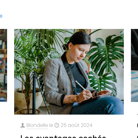
te
Blondelle
le
25 août 2024