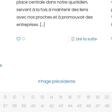
place centrale dans notre quotidien,
servant à la fois à maintenir des liens
avec nos proches et à promouvoir des
entreprises.
[…]
e
0
Lire la suite
te
Page précédente
9
10
11
12
13
14
15
16
17
18
19
20
37
38
39
40
41
42
43
44
45
46
47
48