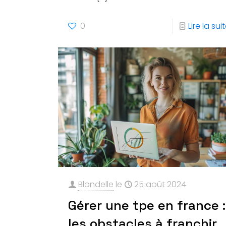
0
Lire la sui
Blondelle
le
25 août 2024
Gérer une tpe en france :
les obstacles à franchir