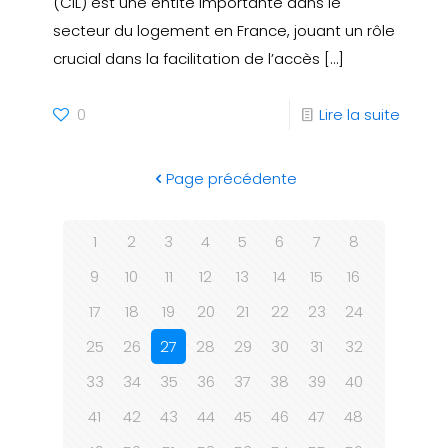
(CIL) est une entité importante dans le
secteur du logement en France, jouant un rôle
crucial dans la facilitation de l’accès
[…]
0
Lire la suite
Page précédente
1
2
3
4
5
6
7
8
9
10
11
12
13
14
15
16
17
18
19
20
21
22
23
24
25
26
27
28
29
30
31
32
33
34
35
36
37
38
39
40
41
42
43
44
45
46
47
48